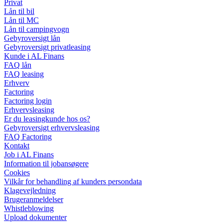
Privat
Lån til bil
Lån til MC
Lån til campingvogn
Gebyroversigt lån
Gebyroversigt privatleasing
Kunde i AL Finans
FAQ lån
FAQ leasing
Erhverv
Factoring
Factoring login
Erhvervsleasing
Er du leasingkunde hos os?
Gebyroversigt erhvervsleasing
FAQ Factoring
Kontakt
Job i AL Finans
Information til jobansøgere
Cookies
Vilkår for behandling af kunders persondata
Klagevejledning
Brugeranmeldelser
Whistleblowing
Upload dokumenter