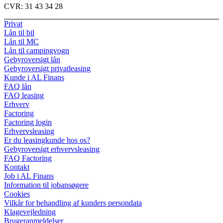
CVR:
31 43 34 28
Privat
Lån til bil
Lån til MC
Lån til campingvogn
Gebyroversigt lån
Gebyroversigt privatleasing
Kunde i AL Finans
FAQ lån
FAQ leasing
Erhverv
Factoring
Factoring login
Erhvervsleasing
Er du leasingkunde hos os?
Gebyroversigt erhvervsleasing
FAQ Factoring
Kontakt
Job i AL Finans
Information til jobansøgere
Cookies
Vilkår for behandling af kunders persondata
Klagevejledning
Brugeranmeldelser