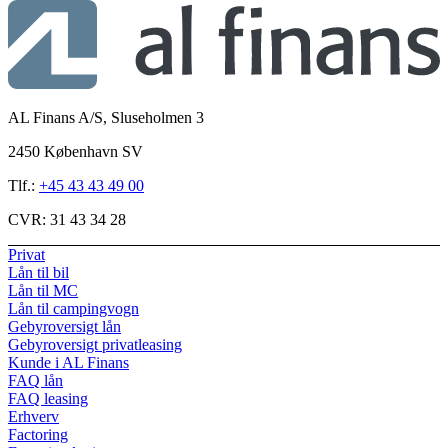
AL Finans A/S, Sluseholmen 3
2450 København SV
Tlf.:
+45 43 43 49 00
CVR:
31 43 34 28
Privat
Lån til bil
Lån til MC
Lån til campingvogn
Gebyroversigt lån
Gebyroversigt privatleasing
Kunde i AL Finans
FAQ lån
FAQ leasing
Erhverv
Factoring