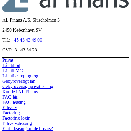
AL Finans A/S, Sluseholmen 3
2450 København SV
Tlf.:
+45 43 43 49 00
CVR:
31 43 34 28
Privat
Lån til bil
Lån til MC
Lån til campingvogn
Gebyroversigt lån
Gebyroversigt privatleasing
Kunde i AL Finans
FAQ lån
FAQ leasing
Erhverv
Factoring
Factoring login
Erhvervsleasing
Er du leasingkunde hos os?