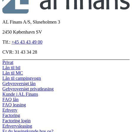
AL Finans A/S, Sluseholmen 3
2450 København SV
Tlf.:
+45 43 43 49 00
CVR:
31 43 34 28
Privat
Lån til bil
Lån til MC
Lån til campingvogn
Gebyroversigt lån
Gebyroversigt privatleasing
Kunde i AL Finans
FAQ lån
FAQ leasing
Erhverv
Factoring
Factoring login
Erhvervsleasing
Er du leasingkunde hos os?