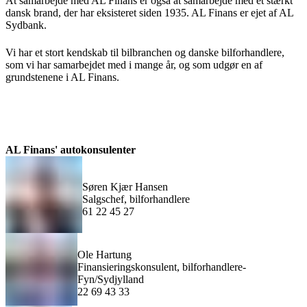
At samarbejde med AL Finans er også at samarbejde med et stærkt
dansk brand, der har eksisteret siden 1935. AL Finans er ejet af AL
Sydbank.
Vi har et stort kendskab til bilbranchen og danske bilforhandlere,
som vi har samarbejdet med i mange år, og som udgør en af
grundstenene i AL Finans.
AL Finans' autokonsulenter
Søren Kjær Hansen
Salgschef, bilforhandlere
61 22 45 27
Ole Hartung
Finansieringskonsulent, bilforhandlere-
Fyn/Sydjylland
22 69 43 33