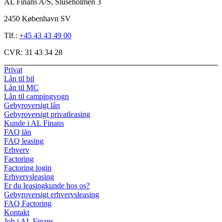
AL Finans A/S, Sluseholmen 3
2450 København SV
Tlf.:
+45 43 43 49 00
CVR:
31 43 34 28
Privat
Lån til bil
Lån til MC
Lån til campingvogn
Gebyroversigt lån
Gebyroversigt privatleasing
Kunde i AL Finans
FAQ lån
FAQ leasing
Erhverv
Factoring
Factoring login
Erhvervsleasing
Er du leasingkunde hos os?
Gebyroversigt erhvervsleasing
FAQ Factoring
Kontakt
Job i AL Finans