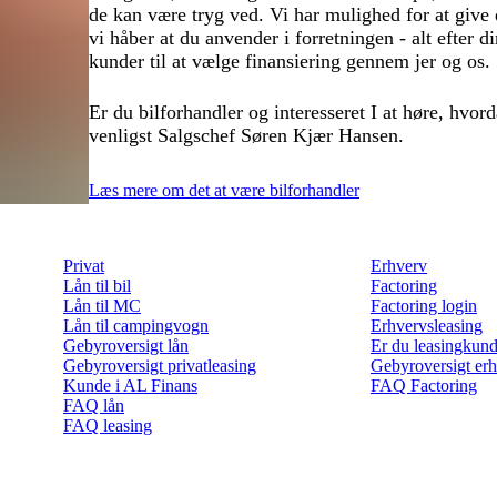
de kan være tryg ved. Vi har mulighed for at give
vi håber at du anvender i forretningen - alt efter
kunder til at vælge finansiering gennem jer og os.
Er du bilforhandler og interesseret I at høre, hvor
venligst Salgschef Søren Kjær Hansen.
Læs mere om det at være bilforhandler
Privat
Erhverv
Lån til bil
Factoring
Lån til MC
Factoring login
Lån til campingvogn
Erhvervsleasing
Gebyroversigt lån
Er du leasingkund
Gebyroversigt privatleasing
Gebyroversigt erh
Kunde i AL Finans
FAQ Factoring
FAQ lån
FAQ leasing