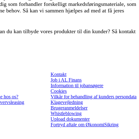
 dig som forhandler forskelligt markedsføringsmateriale, som
 dine behov. Så kan vi sammen hjælpes ad med at få jeres
dan du kan tilbyde vores produkter til din kunder? Så kontakt
Kontakt
Job i AL Finans
Information til jobansøgere
Cookies
e hos os?
Vilkår for behandling af kunders persondata
vervsleasing
Klagevejledning
Brugeranmeldelser
Whistleblowing
Upload dokumenter
Fortryd aftale om ØkonomiSikring