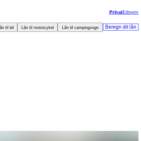
Privat
Erhverv
Beregn dit lån
ån til bil
Lån til motorcykel
Lån til campingvogn