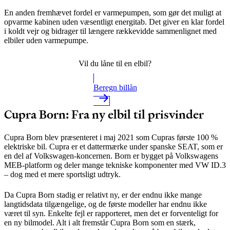
En anden fremhævet fordel er varmepumpen, som gør det muligt at
opvarme kabinen uden væsentligt energitab. Det giver en klar fordel
i koldt vejr og bidrager til længere rækkevidde sammenlignet med
elbiler uden varmepumpe.
Vil du låne til en elbil?
Beregn billån
Cupra Born: Fra ny elbil til prisvinder
Cupra Born blev præsenteret i maj 2021 som Cupras første 100 %
elektriske bil. Cupra er et dattermærke under spanske SEAT, som er
en del af Volkswagen-koncernen. Born er bygget på Volkswagens
MEB-platform og deler mange tekniske komponenter med VW ID.3
– dog med et mere sportsligt udtryk.
Da Cupra Born stadig er relativt ny, er der endnu ikke mange
langtidsdata tilgængelige, og de første modeller har endnu ikke
været til syn. Enkelte fejl er rapporteret, men det er forventeligt for
en ny bilmodel. Alt i alt fremstår Cupra Born som en stærk,