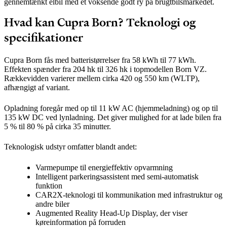
gennemtænkt elbil med et voksende godt ry på brugtbilsmarkedet.
Hvad kan Cupra Born? Teknologi og
specifikationer
Cupra Born fås med batteristørrelser fra 58 kWh til 77 kWh.
Effekten spænder fra 204 hk til 326 hk i topmodellen Born VZ.
Rækkevidden varierer mellem cirka 420 og 550 km (WLTP),
afhængigt af variant.
Opladning foregår med op til 11 kW AC (hjemmeladning) og op til
135 kW DC ved lynladning. Det giver mulighed for at lade bilen fra
5 % til 80 % på cirka 35 minutter.
Teknologisk udstyr omfatter blandt andet:
Varmepumpe til energieffektiv opvarmning
Intelligent parkeringsassistent med semi-automatisk
funktion
CAR2X-teknologi til kommunikation med infrastruktur og
andre biler
Augmented Reality Head-Up Display, der viser
køreinformation på forruden