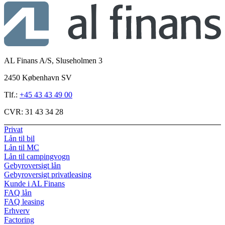
AL Finans A/S, Sluseholmen 3
2450 København SV
Tlf.:
+45 43 43 49 00
CVR:
31 43 34 28
Privat
Lån til bil
Lån til MC
Lån til campingvogn
Gebyroversigt lån
Gebyroversigt privatleasing
Kunde i AL Finans
FAQ lån
FAQ leasing
Erhverv
Factoring