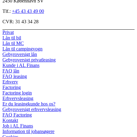
2450 København SV
Tlf.:
+45 43 43 49 00
CVR:
31 43 34 28
Privat
Lån til bil
Lån til MC
Lån til campingvogn
Gebyroversigt lån
Gebyroversigt privatleasing
Kunde i AL Finans
FAQ lån
FAQ leasing
Erhverv
Factoring
Factoring login
Erhvervsleasing
Er du leasingkunde hos os?
Gebyroversigt erhvervsleasing
FAQ Factoring
Kontakt
Job i AL Finans
Information til jobansøgere
Cookies