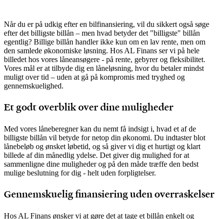
Når du er på udkig efter en bilfinansiering, vil du sikkert også søge
efter det billigste billån – men hvad betyder det "billigste" billån
egentlig? Billige billån handler ikke kun om en lav rente, men om
den samlede økonomiske løsning. Hos AL Finans ser vi på hele
billedet hos vores låneansøgere - på rente, gebyrer og fleksibilitet.
Vores mål er at tilbyde dig en låneløsning, hvor du betaler mindst
muligt over tid – uden at gå på kompromis med tryghed og
gennemskuelighed.
Et godt overblik over dine muligheder
Med vores låneberegner kan du nemt få indsigt i, hvad et af de
billigste billån vil betyde for netop din økonomi. Du indtaster blot
lånebeløb og ønsket løbetid, og så giver vi dig et hurtigt og klart
billede af din månedlig ydelse. Det giver dig mulighed for at
sammenligne dine muligheder og på den måde træffe den bedst
mulige beslutning for dig - helt uden forpligtelser.
Gennemskuelig finansiering uden overraskelser
Hos AL Finans ønsker vi at gøre det at tage et billån enkelt og