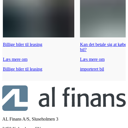
Billige biler til leasing
Kan det betale sig at købe
bil?
Læs mere om
Læs mere om
Billige biler til leasing
importeret bil
AL Finans A/S, Sluseholmen 3