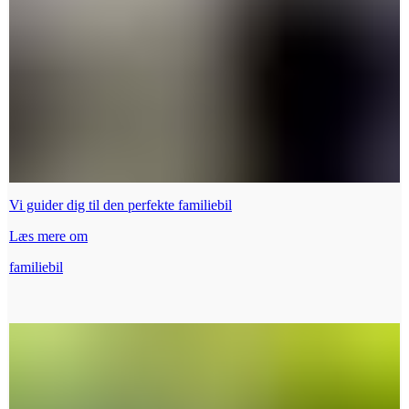
Vi guider dig til den perfekte familiebil
Læs mere om
familiebil