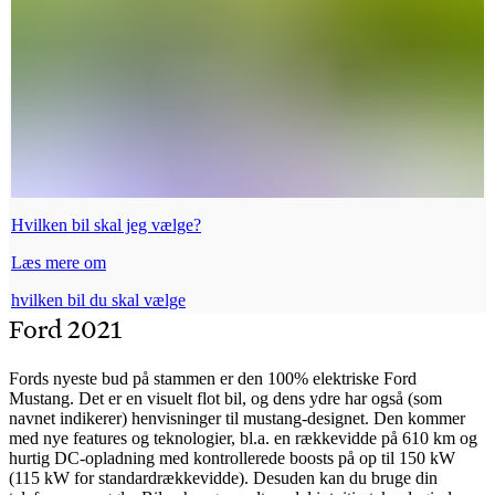
Hvilken bil skal jeg vælge?
Læs mere om
hvilken bil du skal vælge
Ford 2021
Fords nyeste bud på stammen er den 100% elektriske Ford
Mustang.
Det er en visuelt flot bil, og dens ydre har også (som
navnet indikerer) henvisninger til mustang-designet.
Den kommer
med nye features og teknologier, bl.a. en rækkevidde på 610 km og
hurtig DC-opladning med kontrollerede boosts på op til 150 kW
(115 kW for standardrækkevidde). Desuden kan du bruge din