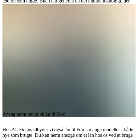
telefon som nøgle. Bilen har generelt en del intuitiv teknologi, der
giver en rigtig god oplevelse, når du kører i bilen.
Ansøg nemt om et billån til Ford
Hos AL Finans tilbyder vi også lån til Fords mange modeller - både
nye som brugte. Du kan nemt ansøge om et lån hos os ved at bruge