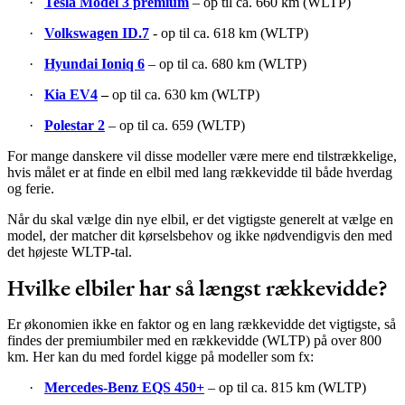
·
Tesla Model 3 premium
– op til ca. 660 km (WLTP)
·
Volkswagen ID.7
- op til ca. 618 km (WLTP)
·
Hyundai Ioniq 6
– op til ca. 680 km (WLTP)
·
Kia EV4
–
op til ca. 630 km (WLTP)
·
Polestar 2
– op til ca. 659 (WLTP)
For mange danskere vil disse modeller være mere end tilstrækkelige,
hvis målet er at finde en elbil med lang rækkevidde til både hverdag
og ferie.
Når du skal vælge din nye elbil, er det vigtigste generelt at vælge en
model, der matcher dit kørselsbehov og ikke nødvendigvis den med
det højeste WLTP-tal.
Hvilke elbiler har så længst rækkevidde?
Er økonomien ikke en faktor og en lang rækkevidde det vigtigste, så
findes der premiumbiler med en rækkevidde (WLTP) på over 800
km. Her kan du med fordel kigge på modeller som fx:
·
Mercedes-Benz EQS
450+
– op til ca. 815 km (WLTP)