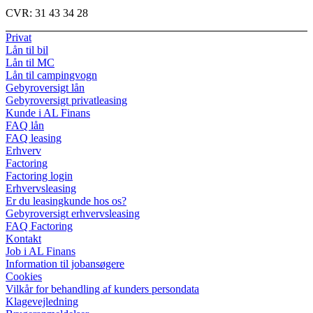
CVR:
31 43 34 28
Privat
Lån til bil
Lån til MC
Lån til campingvogn
Gebyroversigt lån
Gebyroversigt privatleasing
Kunde i AL Finans
FAQ lån
FAQ leasing
Erhverv
Factoring
Factoring login
Erhvervsleasing
Er du leasingkunde hos os?
Gebyroversigt erhvervsleasing
FAQ Factoring
Kontakt
Job i AL Finans
Information til jobansøgere
Cookies
Vilkår for behandling af kunders persondata
Klagevejledning