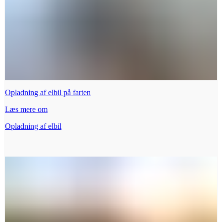
Opladning af elbil på farten
Læs mere om
Opladning af elbil