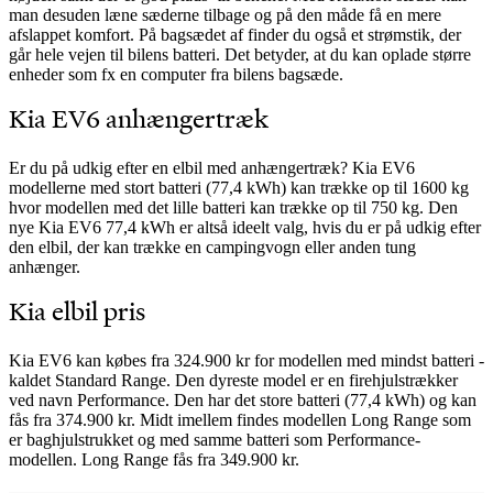
man desuden læne sæderne tilbage og på den måde få en mere
afslappet komfort. På bagsædet af finder du også et strømstik, der
går hele vejen til bilens batteri. Det betyder, at du kan oplade større
enheder som fx en computer fra bilens bagsæde.
Kia EV6 anhængertræk
Er du på udkig efter en elbil med anhængertræk? Kia EV6
modellerne med stort batteri (77,4 kWh) kan trække op til 1600 kg
hvor modellen med det lille batteri kan trække op til 750 kg. Den
nye Kia EV6 77,4 kWh er altså ideelt valg, hvis du er på udkig efter
den elbil, der kan trække en campingvogn eller anden tung
anhænger.
Kia elbil pris
Kia EV6 kan købes fra 324.900 kr for modellen med mindst batteri -
kaldet Standard Range. Den dyreste model er en firehjulstrækker
ved navn Performance. Den har det store batteri (77,4 kWh) og kan
fås fra 374.900 kr. Midt imellem findes modellen Long Range som
er baghjulstrukket og med samme batteri som Performance-
modellen. Long Range fås fra 349.900 kr.