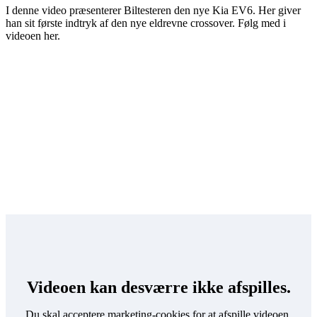
I denne video præsenterer Biltesteren den nye Kia EV6. Her giver
han sit første indtryk af den nye eldrevne crossover. Følg med i
videoen her.
Kia EV6 er en 100% eldreven bil. Det er Kias nye bud på en
komfortabel elbil. Bilen kommer til salg på det danske marked i
efteråret 2021 - og mon ikke dens flotte ydre og komfortable indre
vil falde i danskernes bilsmag.
Videoen kan desværre ikke afspilles.
Rækkevidde på den nye Kia elbil
Du skal acceptere marketing-cookies for at afspille videoen.