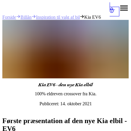
Billån
Inspiration til valg af bil
Kia EV6
Forside
Kia EV6 - den nye Kia elbil
100% eldreven crossover fra Kia.
Publiceret:
14. oktober 2021
Første præsentation af den nye Kia elbil -
EV6