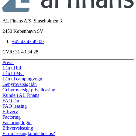
AL Finans A/S, Sluseholmen 3
2450 København SV
Tlf.:
+45 43 43 49 00
CVR:
31 43 34 28
Privat
Lån til bil
Lån til MC
Lån til campingvogn
Gebyroversigt lån
Gebyroversigt privatleasing
Kunde i AL Finans
FAQ lån
FAQ leasing
Erhverv
Factoring
Factoring login
Erhvervsleasing
Er du leasingkunde hos os?