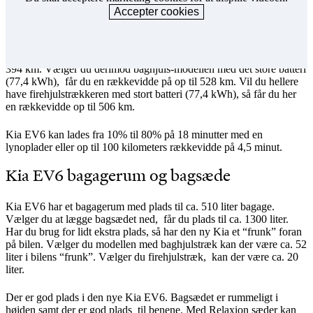
Accepter cookies
Kia EV6 kan fås med batteristørrelser på enten 58,1 kWh eller 77,4
kWh i enten baghjulstræk eller firehjulstræk. Vælger du modellen
med det mindste batteri (58,1 kWh) har bilen en rækkevidde op til
394 km. Vælger du derimod baghjuls-modellen med det store batteri
(77,4 kWh), får du en rækkevidde på op til 528 km. Vil du hellere
have firehjulstrækkeren med stort batteri (77,4 kWh), så får du her
en rækkevidde op til 506 km.
Kia EV6 kan lades fra 10% til 80% på 18 minutter med en
lynoplader eller op til 100 kilometers rækkevidde på 4,5 minut.
Kia EV6 bagagerum og bagsæde
Kia EV6 har et bagagerum med plads til ca. 510 liter bagage.
Vælger du at lægge bagsædet ned, får du plads til ca. 1300 liter.
Har du brug for lidt ekstra plads, så har den ny Kia et “frunk” foran
på bilen. Vælger du modellen med baghjulstræk kan der være ca. 52
liter i bilens “frunk”. Vælger du firehjulstræk, kan der være ca. 20
liter.
Der er god plads i den nye Kia EV6. Bagsædet er rummeligt i
højden samt der er god plads til benene. Med Relaxion sæder kan