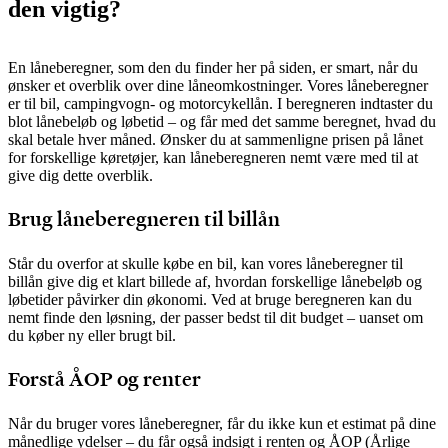
den vigtig?
En låneberegner, som den du finder her på siden, er smart, når du
ønsker et overblik over dine låneomkostninger. Vores låneberegner
er til bil, campingvogn- og motorcykellån. I beregneren indtaster du
blot lånebeløb og løbetid – og får med det samme beregnet, hvad du
skal betale hver måned. Ønsker du at sammenligne prisen på lånet
for forskellige køretøjer, kan låneberegneren nemt være med til at
give dig dette overblik.
Brug låneberegneren til billån
Står du overfor at skulle købe en bil, kan vores låneberegner til
billån give dig et klart billede af, hvordan forskellige lånebeløb og
løbetider påvirker din økonomi. Ved at bruge beregneren kan du
nemt finde den løsning, der passer bedst til dit budget – uanset om
du køber ny eller brugt bil.
Forstå ÅOP og renter
Når du bruger vores låneberegner, får du ikke kun et estimat på dine
månedlige ydelser – du får også indsigt i renten og ÅOP (Årlige