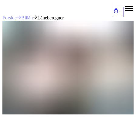
Billån
Låneberegner
Forside