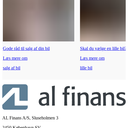
Gode råd til salg af din bil
Skal du vælge en lille bil?
Læs mere om
Læs mere om
salg af bil
lille bil
AL Finans A/S, Sluseholmen 3
2450 København SV