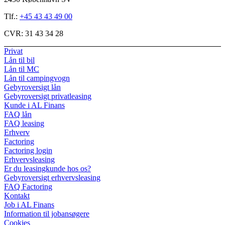
Tlf.:
+45 43 43 49 00
CVR:
31 43 34 28
Privat
Lån til bil
Lån til MC
Lån til campingvogn
Gebyroversigt lån
Gebyroversigt privatleasing
Kunde i AL Finans
FAQ lån
FAQ leasing
Erhverv
Factoring
Factoring login
Erhvervsleasing
Er du leasingkunde hos os?
Gebyroversigt erhvervsleasing
FAQ Factoring
Kontakt
Job i AL Finans
Information til jobansøgere
Cookies