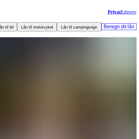
Privat
Erhverv
Beregn dit lån
ån til bil
Lån til motorcykel
Lån til campingvogn