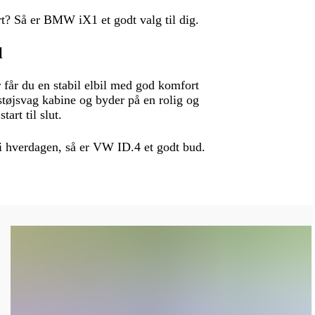
t? Så er BMW iX1 et godt valg til dig.
l
får du en stabil elbil med god komfort
tøjsvag kabine og byder på en rolig og
tart til slut.
r i hverdagen, så er VW ID.4 et godt bud.