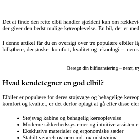
Det at finde den rette elbil handler sjældent kun om rækkev
der giver den bedst mulige køreoplevelse. En bil, der er me
I denne artikel får du en oversigt over tre populære elbiler l
bilkøbere, der ønsker komfort, kvalitet og teknologi – men 
Beregn din bilfinansiering – nemt, try
Hvad kendetegner en god e
lbil
?
Elbiler er populære for deres støjsvage og behagelige køreop
komfort og kvalitet, er det derfor oplagt at gå efter disse el
Støjsvag kabine og behagelig køreoplevelse
Moderne sikkerhedssystemer og intuitive assistente
Eksklusive materialer og ergonomiske sæder
Stabilt vejgreb og nem ind- og udstigning