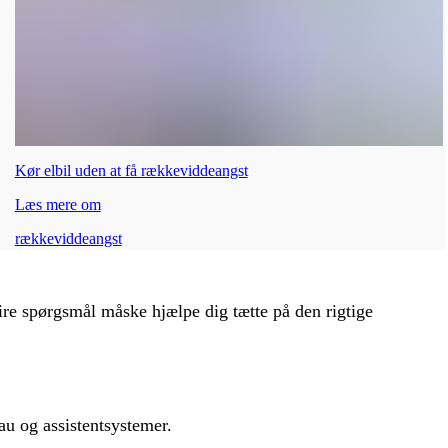
Kør elbil uden at få rækkeviddeangst
Læs mere om
rækkeviddeangst
fire spørgsmål måske hjælpe dig tætte på den rigtige
au og assistentsystemer.