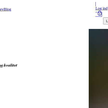
Log ind
ev
Blog
L
og kvalitet