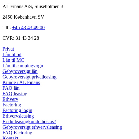
AL Finans A/S, Sluseholmen 3
2450 København SV
Tlf.:
+45 43 43 49 00
CVR:
31 43 34 28
Privat
Lån til bil
Lån til MC
Lån til campingvogn
Gebyroversigt lån
Gebyroversigt privatleasing
Kunde i AL Finans
FAQ lån
FAQ leasing
Erhverv
Factoring
Factoring login
Erhvervsleasing
Er du leasingkunde hos os?
Gebyroversigt erhvervsleasing
FAQ Factoring
Kontakt