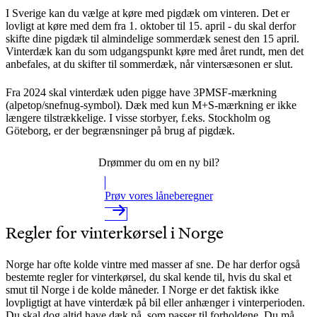
I Sverige kan du vælge at køre med pigdæk om vinteren. Det er
lovligt at køre med dem fra 1. oktober til 15. april - du skal derfor
skifte dine pigdæk til almindelige sommerdæk senest den 15 april.
Vinterdæk kan du som udgangspunkt køre med året rundt, men det
anbefales, at du skifter til sommerdæk, når vintersæsonen er slut.
Fra 2024 skal vinterdæk uden pigge have 3PMSF-mærkning
(alpetop/snefnug-symbol). Dæk med kun M+S-mærkning er ikke
længere tilstrækkelige. I visse storbyer, f.eks. Stockholm og
Göteborg, er der begrænsninger på brug af pigdæk.
Drømmer du om en ny bil?
Prøv vores låneberegner
Regler for vinterkørsel i Norge
Norge har ofte kolde vintre med masser af sne. De har derfor også
bestemte regler for vinterkørsel, du skal kende til, hvis du skal et
smut til Norge i de kolde måneder.
I Norge er det faktisk ikke
lovpligtigt at have vinterdæk på bil eller anhænger i vinterperioden.
Du skal dog altid have dæk på, som passer til forholdene. Du må