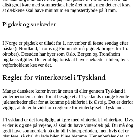
altså godt køre med sommerdæk hele året rundt, men det er et krav,
at dækkene skal have minimum en mønsterdybde på 3 mm.
Pigdæk og snekæder
I Norge er pigdæk er tilladt fra 1. november til første søndag efter
påske (i Nordland, Troms og Finnmark må pigdæk bruges fra 15.
oktober). Desuden har byer som Oslo, Bergen og Trondheim
pigdæksafgifter. Det er obligatorisk at have snekæder i bilen, hvis
vejforholdene kræver det.
Regler for vinterkørsel i Tyskland
Mange danskere kører hvert år enten til eller gennem Tyskland i
vinterperioden - enten for at besøge et af Tysklands mange kendte
julemarkeder eller for at komme på skiferie i fx Østrig. Det er derfor
vigtigt, at du er bevidst om reglerne for vinterkørsel i Tyskland.
I Tyskland er det lovpligtigt at køre med vinterdæk i vinterføre. Dvs.
er der is og sne på vejene, så skal du have vinterdæk på. Du må dog
godt have sommerdæk på din bil i vinterperioden, men hvis det er
glat føre, så skal du lade bilen blive hjemme. Her anbefales det, at