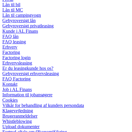
Lån til bil
Lån til MC
Lån til campingvogn
Gebyroversigt lån
Gebyroversigt privatleasing
Kunde i AL Finans
FAQ lån
FAQ leasing
Erhverv
Factoring
Factoring login
Erhvervsleasing
Er du leasingkunde hos os?
Gebyroversigt erhvervsleasing
FAQ Factoring
Kontakt
Job i AL Finans
Information til jobansøgere
Cookies
Vilkår for behandling af kunders persondata
Klagevejledning
Brugeranmeldelser
Whistleblowing
Upload dokumenter
Fortryd aftale om ØkonomiSikring