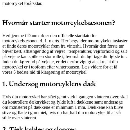
motorcykel forårsklar.
Hvornår starter motorcykelsæsonen?
Herhjemme i Danmark er den officielle startdato for
motorcykelsæsonen d. 1. marts. Her begynder motorcykelentusiaster
at finde deres motorcykler frem fra vinterhi. Hvornår den første tur
bliver kørt, afhænger dog af vejret - temperaturer, vejrforhold og salt
på vejene kan spille en stor rolle i, hvornår du bør tage din første tur.
Inden du kører ud på vejene, er det derfor vigtigt at sikre, at din
motorcykel er i topform efter vinterpausen. Læs videre for at få
vores 5 bedste råd til klargøring af motorcykel.
1. Undersøg motorcyklens dæk
Hvis din motorcykel har stået gemt væk i garagen vinteren over, skal
du kontrollere dæktrykket og fylde luft i dækkene samt undersøge
om mønsteret på dækkene er minimum 1 mm. Dækkene kan blive
stive og flade i gummiet, hvis du har haft din motorcykel til at stå
stille over vinteren.
2. Tjek kabler og slanger