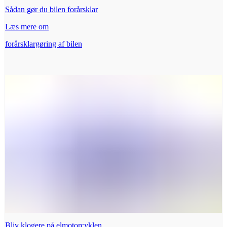
Sådan gør du bilen forårsklar
Læs mere om
forårsklargøring af bilen
Bliv klogere på elmotorcyklen