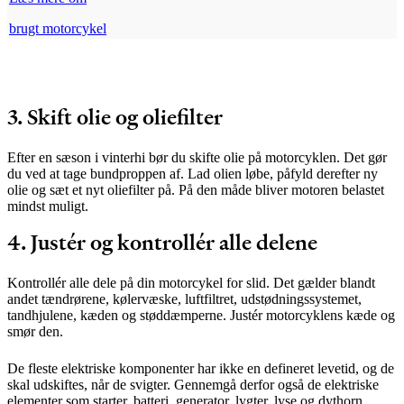
brugt motorcykel
3. Skift olie og oliefilter
Efter en sæson i vinterhi bør du skifte olie på motorcyklen. Det gør
du ved at tage bundproppen af. Lad olien løbe, påfyld derefter ny
olie og sæt et nyt oliefilter på. På den måde bliver motoren belastet
mindst muligt.
4. Justér og kontrollér alle delene
Kontrollér alle dele på din motorcykel for slid. Det gælder blandt
andet tændrørene, kølervæske, luftfiltret, udstødningssystemet,
tandhjulene, kæden og støddæmperne. Justér motorcyklens kæde og
smør den.
De fleste elektriske komponenter har ikke en defineret levetid, og de
skal udskiftes, når de svigter. Gennemgå derfor også de elektriske
elementer som starter, batteri, generator, lygter, lyse og dythorn.