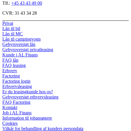
Tlf.:
+45 43 43 49 00
CVR:
31 43 34 28
Privat
Lån til bil
Lån til MC
Lån til campingvogn
Gebyroversigt lån
Gebyroversigt privatleasing
Kunde i AL Finans
FAQ lån
FAQ leasing
Erhverv
Factoring
Factoring login
Erhvervsleasing
Er du leasingkunde hos os?
Gebyroversigt erhvervsleasing
FAQ Factoring
Kontakt
Job i AL Finans
Information til jobansøgere
Cookies
Vilkår for behandling af kunders persondata