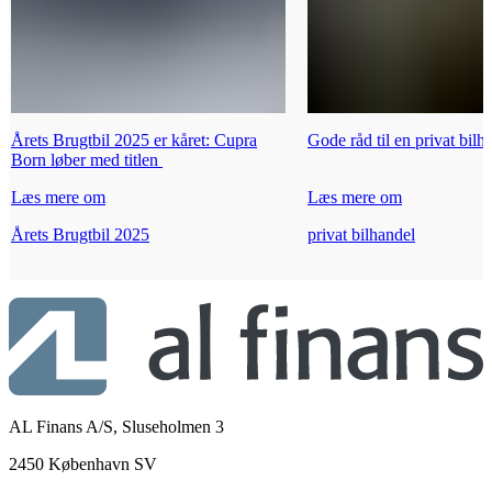
Årets Brugtbil 2025 er kåret: Cupra
Gode råd til en privat bilh
Born løber med titlen
Læs mere om
Læs mere om
Årets Brugtbil 2025
privat bilhandel
AL Finans A/S, Sluseholmen 3
2450 København SV