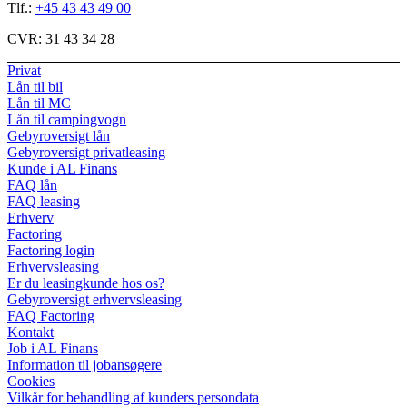
Tlf.:
+45 43 43 49 00
CVR:
31 43 34 28
Privat
Lån til bil
Lån til MC
Lån til campingvogn
Gebyroversigt lån
Gebyroversigt privatleasing
Kunde i AL Finans
FAQ lån
FAQ leasing
Erhverv
Factoring
Factoring login
Erhvervsleasing
Er du leasingkunde hos os?
Gebyroversigt erhvervsleasing
FAQ Factoring
Kontakt
Job i AL Finans
Information til jobansøgere
Cookies
Vilkår for behandling af kunders persondata